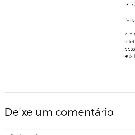
C
ARQ
A pi
atle
poss
auxi
Deixe um comentário