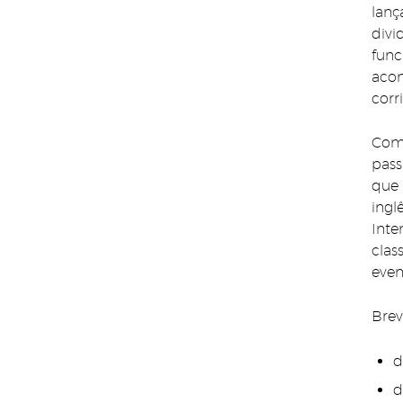
lanç
divi
func
acom
corr
Como
pass
que 
ingl
Inte
clas
even
Brev
d
d