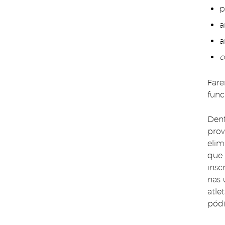
p
a
a
c
Fare
func
Dent
prov
elim
que 
insc
nas 
atle
pódi