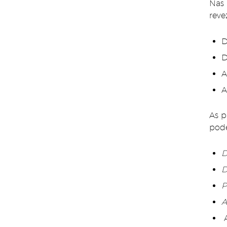
Nas 
reve
D
D
A
A
As p
pode
P
A
A