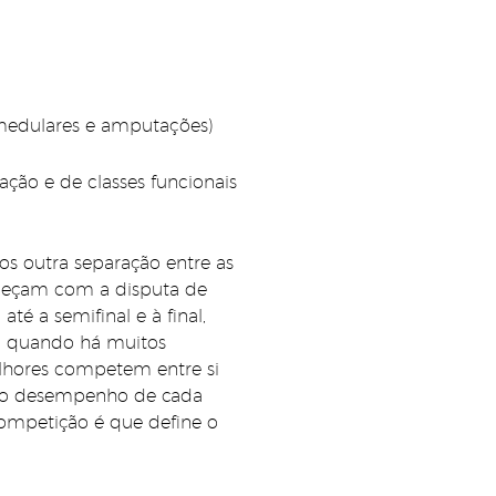
 medulares e amputações)
ção e de classes funcionais
s outra separação entre as
omeçam com a disputa de
é a semifinal e à final,
e, quando há muitos
melhores competem entre si
lo: o desempenho de cada
competição é que define o