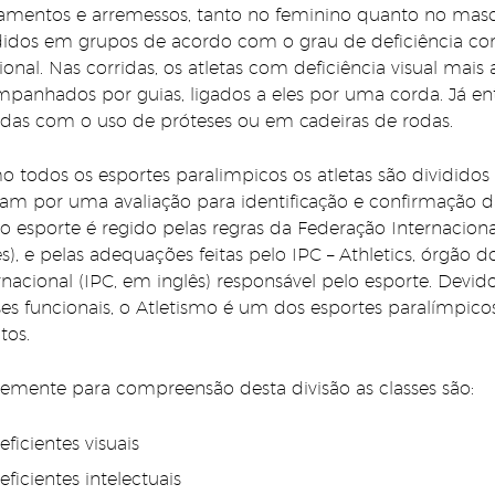
amentos e arremessos, tanto no feminino quanto no masc
didos em grupos de acordo com o grau de deficiência cons
ional. Nas corridas, os atletas com deficiência visual mais
panhados por guias, ligados a eles por uma corda. Já entre
idas com o uso de próteses ou em cadeiras de rodas.
 todos os esportes paralimpicos os atletas são divididos 
am por uma avaliação para identificação e confirmação da
o esporte é regido pelas regras da Federação Internacion
ês), e pelas adequações feitas pelo IPC – Athletics, órgão
rnacional (IPC, em inglês) responsável pelo esporte. Dev
ses funcionais, o Atletismo é um dos esportes paralímpic
tos.
emente para compreensão desta divisão as classes são:
eficientes visuais
eficientes intelectuais