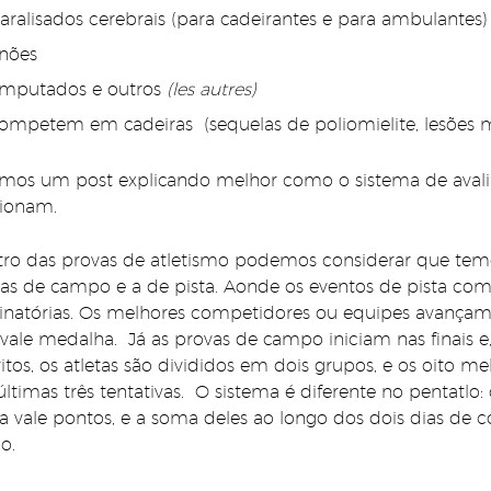
aralisados cerebrais (para cadeirantes e para ambulantes)
nões
mputados e outros
(les autres)
ompetem em cadeiras (sequelas de poliomielite, lesões
mos um post explicando melhor como o sistema de avalia
ionam.
ro das provas de atletismo podemos considerar que temo
as de campo e a de pista. Aonde os eventos de pista c
inatórias. Os melhores competidores ou equipes avançam at
vale medalha. Já as provas de campo iniciam nas finais 
ritos, os atletas são divididos em dois grupos, e os oito 
últimas três tentativas. O sistema é diferente no pentat
ta vale pontos, e a soma deles ao longo dos dois dias de 
o.