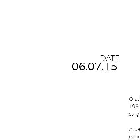
DATE
06.07.15
O at
1960
surg
Atua
defi